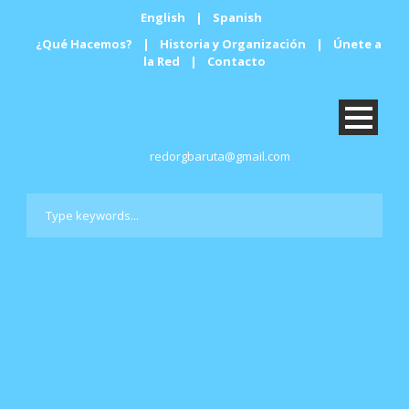
English
|
Spanish
¿Qué Hacemos?
|
Historia y Organización
|
Únete a
la Red
|
Contacto
redorgbaruta@gmail.com