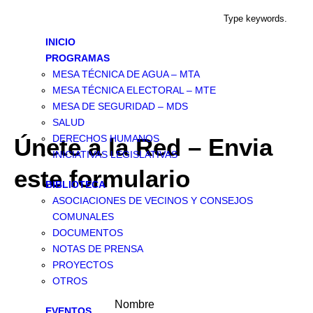
INICIO
PROGRAMAS
MESA TÉCNICA DE AGUA – MTA
MESA TÉCNICA ELECTORAL – MTE
MESA DE SEGURIDAD – MDS
SALUD
DERECHOS HUMANOS
Únete a la Red – Envia
INICIATIVAS LEGISLATIVAS
este formulario
BIBLIOTECA
ASOCIACIONES DE VECINOS Y CONSEJOS
COMUNALES
DOCUMENTOS
NOTAS DE PRENSA
PROYECTOS
OTROS
Nombre
EVENTOS