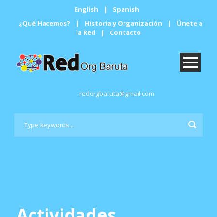
English
|
Spanish
¿Qué Hacemos?
|
Historia y Organización
|
Únete a
la Red
|
Contacto
redorgbaruta@gmail.com
Actividades