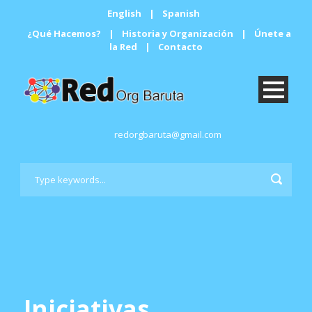
English
|
Spanish
¿Qué Hacemos?
|
Historia y Organización
|
Únete a
la Red
|
Contacto
redorgbaruta@gmail.com
Iniciativas