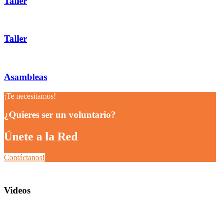
Taller
Taller
Asambleas
¡Te necesitamos!
¿Quieres ser un voluntario?
Únete a la Red
Contáctanos!
Videos