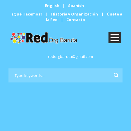
English
|
Spanish
¿Qué Hacemos?
|
Historia y Organización
|
Únete a
la Red
|
Contacto
redorgbaruta@gmail.com