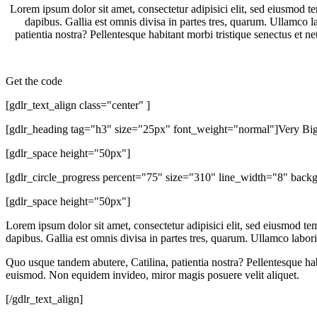
Lorem ipsum dolor sit amet, consectetur adipisici elit, sed eiusmod 
dapibus. Gallia est omnis divisa in partes tres, quarum. Ullamco 
patientia nostra? Pellentesque habitant morbi tristique senectus et
Get the code
[gdlr_text_align class="center" ]
[gdlr_heading tag="h3" size="25px" font_weight="normal"]Very Big 
[gdlr_space height="50px"]
[gdlr_circle_progress percent="75" size="310" line_width="8" backg
[gdlr_space height="50px"]
Lorem ipsum dolor sit amet, consectetur adipisici elit, sed eiusmod t
dapibus. Gallia est omnis divisa in partes tres, quarum. Ullamco labo
Quo usque tandem abutere, Catilina, patientia nostra? Pellentesque hab
euismod. Non equidem invideo, miror magis posuere velit aliquet.
[/gdlr_text_align]