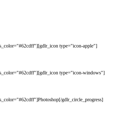
s_color="#62cdff"][gdlr_icon type="icon-apple"]
ss_color="#62cdff"][gdlr_icon type="icon-windows"]
s_color="#62cdff"]Photoshop[/gdlr_circle_progress]