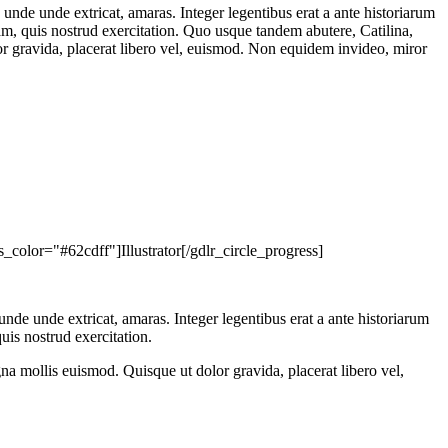
nde unde extricat, amaras. Integer legentibus erat a ante historiarum
am, quis nostrud exercitation. Quo usque tandem abutere, Catilina,
or gravida, placerat libero vel, euismod. Non equidem invideo, miror
olor="#62cdff"]Illustrator[/gdlr_circle_progress]
de unde extricat, amaras. Integer legentibus erat a ante historiarum
uis nostrud exercitation.
na mollis euismod. Quisque ut dolor gravida, placerat libero vel,