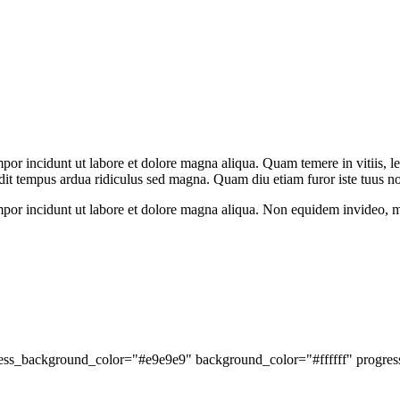
empor incidunt ut labore et dolore magna aliqua. Quam temere in vitiis
ndit tempus ardua ridiculus sed magna. Quam diu etiam furor iste tuus no
mpor incidunt ut labore et dolore magna aliqua. Non equidem invideo, mi
ress_background_color="#e9e9e9" background_color="#ffffff" progres