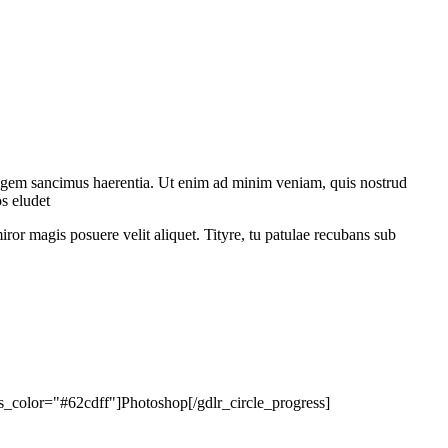
, legem sancimus haerentia. Ut enim ad minim veniam, quis nostrud
s eludet
ror magis posuere velit aliquet. Tityre, tu patulae recubans sub
s_color="#62cdff"]Photoshop[/gdlr_circle_progress]