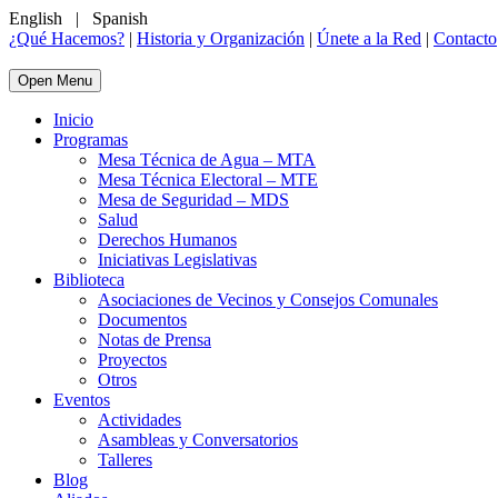
English
|
Spanish
¿Qué Hacemos?
|
Historia y Organización
|
Únete a la Red
|
Contacto
Open Menu
Inicio
Programas
Mesa Técnica de Agua – MTA
Mesa Técnica Electoral – MTE
Mesa de Seguridad – MDS
Salud
Derechos Humanos
Iniciativas Legislativas
Biblioteca
Asociaciones de Vecinos y Consejos Comunales
Documentos
Notas de Prensa
Proyectos
Otros
Eventos
Actividades
Asambleas y Conversatorios
Talleres
Blog