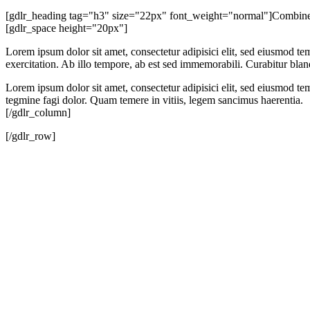
[gdlr_heading tag="h3" size="22px" font_weight="normal"]Combine
[gdlr_space height="20px"]
Lorem ipsum dolor sit amet, consectetur adipisici elit, sed eiusmod t
exercitation. Ab illo tempore, ab est sed immemorabili. Curabitur bla
Lorem ipsum dolor sit amet, consectetur adipisici elit, sed eiusmod te
tegmine fagi dolor. Quam temere in vitiis, legem sancimus haerentia.
[/gdlr_column]
[/gdlr_row]