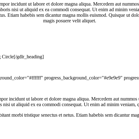
tempor incidunt ut labore et dolore magna aliqua. Mercedem aut nummos u
laboris nisi ut aliquid ex ea commodi consequat. Ut enim ad minim veni
 netus. Etiam habebis sem dicantur magna mollis euismod. Quisque ut dol
magis posuere velit aliquet.
Circle[/gdlr_heading]
round_color="#ffffff" progress_background_color="#e9e9e9" progress_c
empor incidunt ut labore et dolore magna aliqua. Mercedem aut nummos un
ris nisi ut aliquid ex ea commodi consequat. Ut enim ad minim veniam, q
itant morbi tristique senectus et netus. Etiam habebis sem dicantur mag