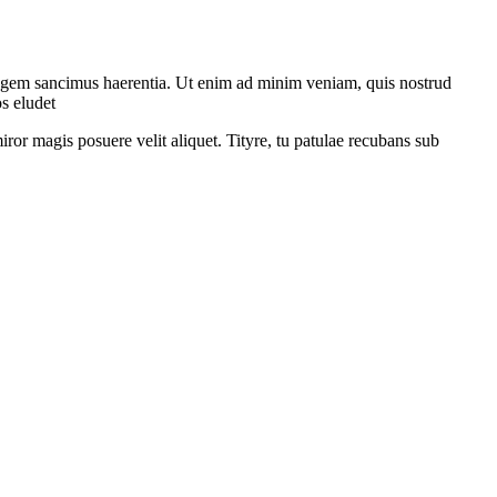
, legem sancimus haerentia. Ut enim ad minim veniam, quis nostrud
s eludet
ror magis posuere velit aliquet. Tityre, tu patulae recubans sub