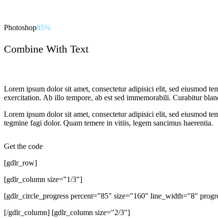
Photoshop
85%
Combine With Text
Lorem ipsum dolor sit amet, consectetur adipisici elit, sed eiusmod t
exercitation. Ab illo tempore, ab est sed immemorabili. Curabitur bla
Lorem ipsum dolor sit amet, consectetur adipisici elit, sed eiusmod te
tegmine fagi dolor. Quam temere in vitiis, legem sancimus haerentia.
Get the code
[gdlr_row]
[gdlr_column size="1/3"]
[gdlr_circle_progress percent="85" size="160" line_width="8" prog
[/gdlr_column] [gdlr_column size="2/3"]