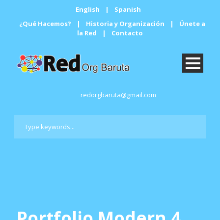
English
|
Spanish
¿Qué Hacemos?
|
Historia y Organización
|
Únete a
la Red
|
Contacto
redorgbaruta@gmail.com
Portfolio Modern 4