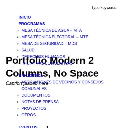
INICIO
PROGRAMAS
MESA TÉCNICA DE AGUA – MTA
MESA TÉCNICA ELECTORAL – MTE
MESA DE SEGURIDAD – MDS
SALUD
DERECHOS HUMANOS
Portfolio Modern 2
INICIATIVAS LEGISLATIVAS
Columns, No Space
BIBLIOTECA
ASOCIACIONES DE VECINOS Y CONSEJOS
Caption placed here
COMUNALES
DOCUMENTOS
NOTAS DE PRENSA
PROYECTOS
OTROS
EVENTOS