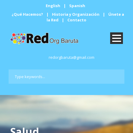
English
|
Spanish
¿Qué Hacemos?
|
Historia y Organización
|
Únete a
la Red
|
Contacto
redorgbaruta@gmail.com
Salud