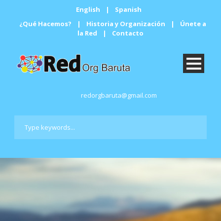
English
|
Spanish
¿Qué Hacemos?
|
Historia y Organización
|
Únete a
la Red
|
Contacto
redorgbaruta@gmail.com