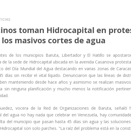
ICIAS
inos toman Hidrocapital en prote
 los masivos cortes de agua
ntes de los municipios Baruta, Libertador y El Hatillo se apostaro
a de la sede de Hidrocapital ubicada en la avenida Casanova protest
co del Día Mundial del Agua destacando en varias zonas de Caraca
5 días sin recibir el vital líquido. Denunciaron que las líneas de dist
iben manteniendo desde hace años y asimismo se realizan masivos
a sin ninguna planificación y mucho menos la notificación pertinen
dad.
uedez, vocera de la Red de Organizaciones de Baruta, señaló 
l del agua no hay nada que celebrar en Venezuela, hay comunidade
alta del municipio que pasan hasta 45 días sin agua y las soluciones
Hidrocapital son solo parches. “La raíz del problema está en la cons