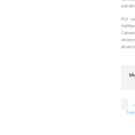
extrañ
Por su
Hatill
Calvari
vecino
alcanz
Sh
H
Trab