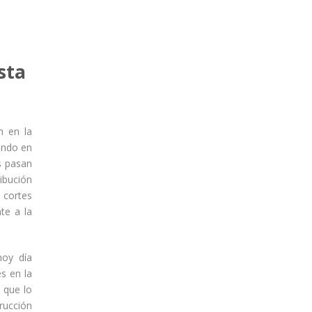
sta
n en la
ando en
s pasan
ribución
 cortes
te a la
hoy día
s en la
 que lo
trucción