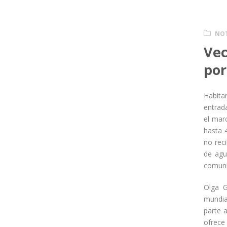
NOT
Vec
por
Habita
entrad
el mar
hasta 4
no rec
de agu
comuni
Olga G
mundia
parte 
ofrece 