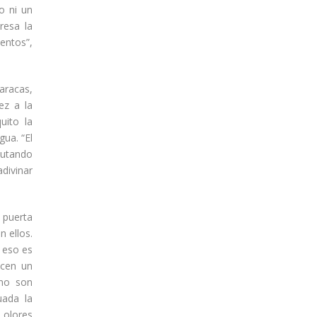
o ni un
resa la
ientos”,
aracas,
ez a la
uito la
gua. “El
cutando
divinar
a puerta
n ellos.
 eso es
icen un
 no son
uada la
 olores