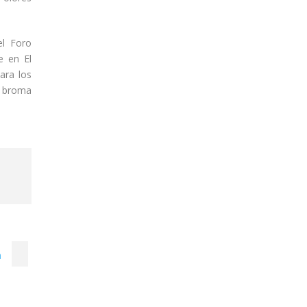
el Foro
e en El
Para los
e broma
a