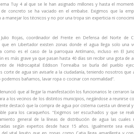
stema Tuy 4 al que se le han asignado millones y hasta el moment
de concreto se ha vaciado en el embalse. Exigimos que la emp
 a manejar los técnicos y no por una tropa sin experticia ni conocim
 Julio Rojas, coordinador del Frente en Defensa del Norte de C
o que en Libertador existen zonas donde el agua llega solo una v
 como es el caso de la parroquia Antímano, incluso en El Junq
ón es más grave ya que pasan hasta 40 días sin recibir una gota de a
ente de Hidrocapital Eddison Torrealba se burla del pueblo eje
s corte de agua sin avisarle a la ciudadanía, teniendo nosotros que a
 podemos bañarnos, lavar ropa o cocinar con normalidad”.
enunció que al llegar la manifestación los funcionarios le cerraron l
ara a los vecinos de los distintos municipios, negándose a reunirse co
ente destacó que la compra de agua por cisterna cuesta un dineral y
ble para los caraqueños. “Exigimos ser escuchados y que se real
miento general de la líneas de distribución de agua las cuales
izadas según expertos desde hace 15 años. Igualmente sea eval
d del vital liquito que en zonas como Catia llega amarillenta y con