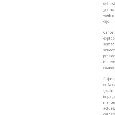
del si
gramo 
vuelvan
dijo.
Carlos
explic
semana
situaci
presid
masivo
cuando
Rojas d
en la c
Igualm
impaga
mantea
actual
calida