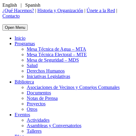
English
|
Spanish
¿Qué Hacemos?
|
Historia y Organización
|
Únete a la Red
|
Contacto
Open Menu
Inicio
Programas
Mesa Técnica de Agua – MTA
Mesa Técnica Electoral – MTE
Mesa de Seguridad – MDS
Salud
Derechos Humanos
Iniciativas Legislativas
Biblioteca
Asociaciones de Vecinos y Consejos Comunales
Documentos
Notas de Prensa
Proyectos
Otros
Eventos
Actividades
Asambleas y Conversatorios
Talleres