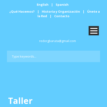
English
|
Spanish
¿Qué Hacemos?
|
Historia y Organización
|
Únete a
la Red
|
Contacto
redorgbaruta@gmail.com
Taller