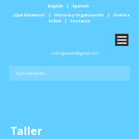
English
|
Spanish
¿Qué Hacemos?
|
Historia y Organización
|
Únete a
la Red
|
Contacto
redorgbaruta@gmail.com
Taller