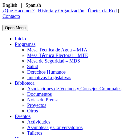
English
|
Spanish
¿Qué Hacemos?
|
Historia y Organización
|
Únete a la Red
|
Contacto
Open Menu
Inicio
Programas
Mesa Técnica de Agua – MTA
Mesa Técnica Electoral – MTE
Mesa de Seguridad – MDS
Salud
Derechos Humanos
Iniciativas Legislativas
Biblioteca
Asociaciones de Vecinos y Consejos Comunales
Documentos
Notas de Prensa
Proyectos
Otros
Eventos
Actividades
Asambleas y Conversatorios
Talleres