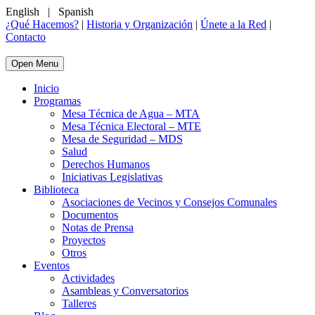
English
|
Spanish
¿Qué Hacemos?
|
Historia y Organización
|
Únete a la Red
|
Contacto
Open Menu
Inicio
Programas
Mesa Técnica de Agua – MTA
Mesa Técnica Electoral – MTE
Mesa de Seguridad – MDS
Salud
Derechos Humanos
Iniciativas Legislativas
Biblioteca
Asociaciones de Vecinos y Consejos Comunales
Documentos
Notas de Prensa
Proyectos
Otros
Eventos
Actividades
Asambleas y Conversatorios
Talleres