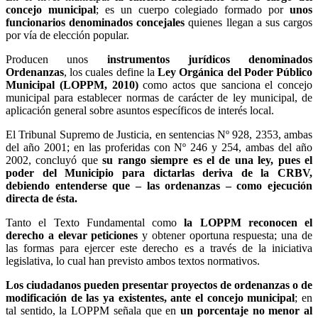
concejo municipal
; es un cuerpo colegiado formado por
unos
funcionarios denominados concejales
quienes llegan a sus cargos
por vía de elección popular.
Producen unos
instrumentos jurídicos denominados
Ordenanzas
, los cuales define la
Ley Orgánica del Poder Público
Municipal (LOPPM, 2010)
como actos que sanciona el concejo
municipal para establecer normas de carácter de ley municipal, de
aplicación general sobre asuntos específicos de interés local.
El Tribunal Supremo de Justicia, en sentencias Nº 928, 2353, ambas
del año 2001; en las proferidas con Nº 246 y 254, ambas del año
2002, concluyó que
su rango siempre es el de una ley, pues el
poder del Municipio para dictarlas deriva de la CRBV,
debiendo entenderse que – las ordenanzas – como ejecución
directa de ésta.
Tanto el Texto Fundamental como
la LOPPM reconocen el
derecho a elevar peticiones
y obtener oportuna respuesta; una de
las formas para ejercer este derecho es a través de la iniciativa
legislativa, lo cual han previsto ambos textos normativos.
Los ciudadanos pueden presentar proyectos de ordenanzas o de
modificación de las ya existentes, ante el concejo municipal
; en
tal sentido, la LOPPM señala que en
un porcentaje no menor al