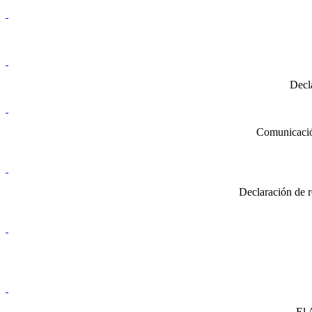
Decl
Comunicación
Declaración de r
El 