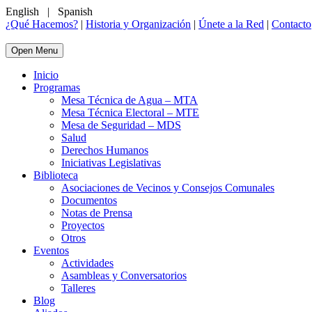
English
|
Spanish
¿Qué Hacemos?
|
Historia y Organización
|
Únete a la Red
|
Contacto
Open Menu
Inicio
Programas
Mesa Técnica de Agua – MTA
Mesa Técnica Electoral – MTE
Mesa de Seguridad – MDS
Salud
Derechos Humanos
Iniciativas Legislativas
Biblioteca
Asociaciones de Vecinos y Consejos Comunales
Documentos
Notas de Prensa
Proyectos
Otros
Eventos
Actividades
Asambleas y Conversatorios
Talleres
Blog