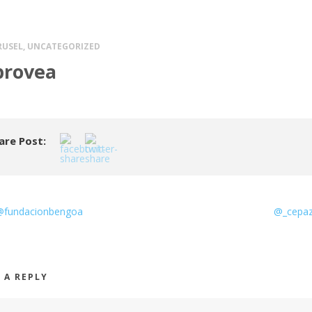
RUSEL
,
UNCATEGORIZED
provea
are Post:
@fundacionbengoa
@_cepa
 A REPLY