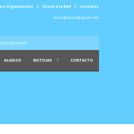
a y Organización
|
Únete a la Red
|
Contacto
redorgbaruta@gmail.com
ALIADOS
NOTICIAS
CONTACTO