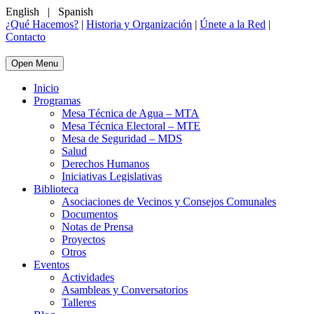
English
|
Spanish
¿Qué Hacemos?
|
Historia y Organización
|
Únete a la Red
|
Contacto
Open Menu
Inicio
Programas
Mesa Técnica de Agua – MTA
Mesa Técnica Electoral – MTE
Mesa de Seguridad – MDS
Salud
Derechos Humanos
Iniciativas Legislativas
Biblioteca
Asociaciones de Vecinos y Consejos Comunales
Documentos
Notas de Prensa
Proyectos
Otros
Eventos
Actividades
Asambleas y Conversatorios
Talleres