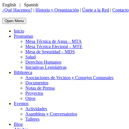
English
|
Spanish
¿Qué Hacemos?
|
Historia y Organización
|
Únete a la Red
|
Contacto
Open Menu
Inicio
Programas
Mesa Técnica de Agua – MTA
Mesa Técnica Electoral – MTE
Mesa de Seguridad – MDS
Salud
Derechos Humanos
Iniciativas Legislativas
Biblioteca
Asociaciones de Vecinos y Consejos Comunales
Documentos
Notas de Prensa
Proyectos
Otros
Eventos
Actividades
Asambleas y Conversatorios
Talleres
Blog