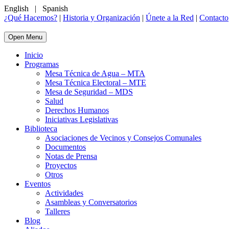
English
|
Spanish
¿Qué Hacemos?
|
Historia y Organización
|
Únete a la Red
|
Contacto
Open Menu
Inicio
Programas
Mesa Técnica de Agua – MTA
Mesa Técnica Electoral – MTE
Mesa de Seguridad – MDS
Salud
Derechos Humanos
Iniciativas Legislativas
Biblioteca
Asociaciones de Vecinos y Consejos Comunales
Documentos
Notas de Prensa
Proyectos
Otros
Eventos
Actividades
Asambleas y Conversatorios
Talleres
Blog