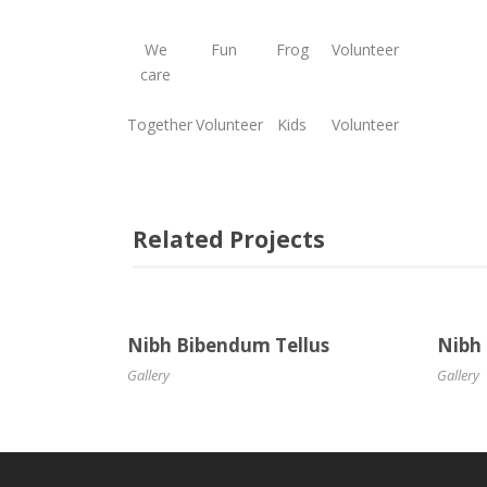
We
Fun
Frog
Volunteer
care
Together
Volunteer
Kids
Volunteer
Related Projects
Nibh Bibendum Tellus
Nibh
Gallery
Gallery