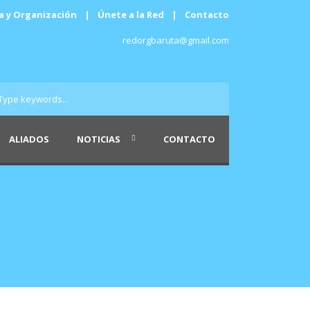
a y Organización
|
Únete a la Red
|
Contacto
redorgbaruta@gmail.com
ALIADOS
NOTICIAS
CONTACTO