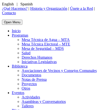
English
|
Spanish
¿Qué Hacemos?
|
Historia y Organización
|
Únete a la Red
|
Contacto
Open Menu
Inicio
Programas
Mesa Técnica de Agua – MTA
Mesa Técnica Electoral – MTE
Mesa de Seguridad – MDS
Salud
Derechos Humanos
Iniciativas Legislativas
Biblioteca
Asociaciones de Vecinos y Consejos Comunales
Documentos
Notas de Prensa
Proyectos
Otros
Eventos
Actividades
Asambleas y Conversatorios
Talleres