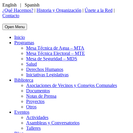
English
|
Spanish
¿Qué Hacemos?
|
Historia y Organización
|
Únete a la Red
|
Contacto
Open Menu
Inicio
Programas
Mesa Técnica de Agua – MTA
Mesa Técnica Electoral – MTE
Mesa de Seguridad – MDS
Salud
Derechos Humanos
Iniciativas Legislativas
Biblioteca
Asociaciones de Vecinos y Consejos Comunales
Documentos
Notas de Prensa
Proyectos
Otros
Eventos
Actividades
Asambleas y Conversatorios
Talleres