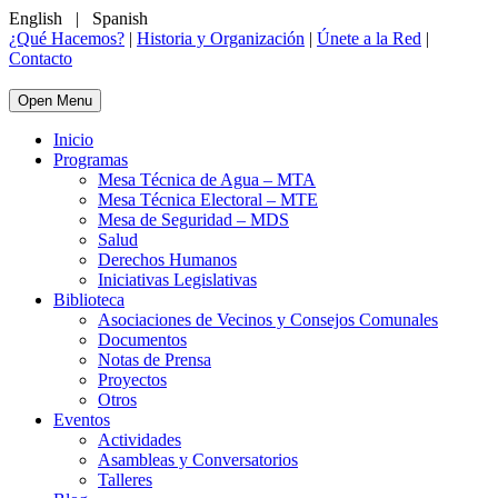
English
|
Spanish
¿Qué Hacemos?
|
Historia y Organización
|
Únete a la Red
|
Contacto
Open Menu
Inicio
Programas
Mesa Técnica de Agua – MTA
Mesa Técnica Electoral – MTE
Mesa de Seguridad – MDS
Salud
Derechos Humanos
Iniciativas Legislativas
Biblioteca
Asociaciones de Vecinos y Consejos Comunales
Documentos
Notas de Prensa
Proyectos
Otros
Eventos
Actividades
Asambleas y Conversatorios
Talleres