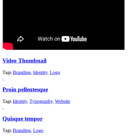
Video Thumbnail
Tags
Branding
,
Identity
,
Logo
Proin pellentesque
Tags
Identity
,
Typography
,
Website
Quisque tempor
Tags
Branding
,
Logo