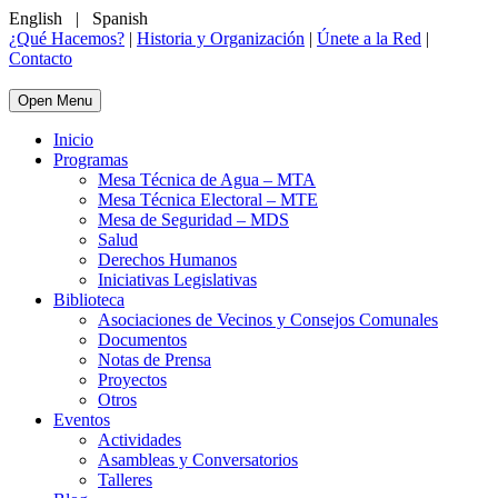
English
|
Spanish
¿Qué Hacemos?
|
Historia y Organización
|
Únete a la Red
|
Contacto
Open Menu
Inicio
Programas
Mesa Técnica de Agua – MTA
Mesa Técnica Electoral – MTE
Mesa de Seguridad – MDS
Salud
Derechos Humanos
Iniciativas Legislativas
Biblioteca
Asociaciones de Vecinos y Consejos Comunales
Documentos
Notas de Prensa
Proyectos
Otros
Eventos
Actividades
Asambleas y Conversatorios
Talleres