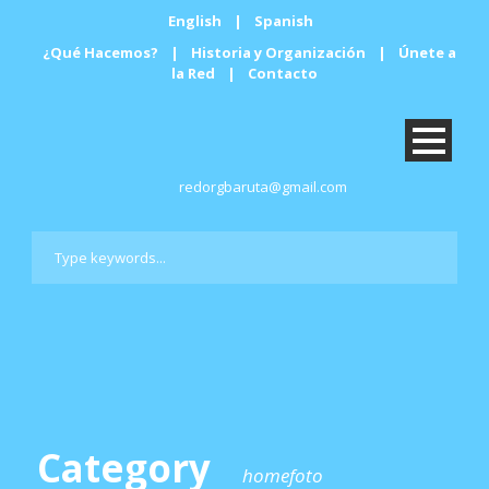
English
|
Spanish
¿Qué Hacemos?
|
Historia y Organización
|
Únete a
la Red
|
Contacto
redorgbaruta@gmail.com
Category
homefoto