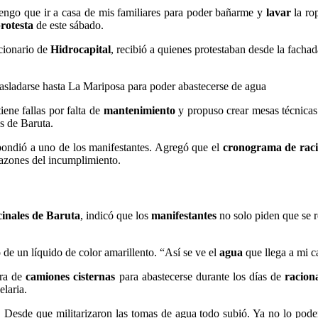
Tengo que ir a casa de mis familiares para poder bañarme y
lavar
la ro
rotesta
de este sábado.
cionario de
Hidrocapital
, recibió a quienes protestaban desde la fachad
rasladarse hasta La Mariposa para poder abastecerse de agua
iene fallas por falta de
mantenimiento
y propuso crear mesas técnicas
s de Baruta.
pondió a uno de los manifestantes. Agregó que el
cronograma de rac
 razones del incumplimiento.
inales de Baruta
, indicó que los
manifestantes
no solo piden que se r
 de un líquido de color amarillento. “Así se ve el
agua
que llega a mi c
ra de
camiones cisternas
para abastecerse durante los días de
racion
elaria.
. Desde que militarizaron las tomas de agua todo subió. Ya no lo pod