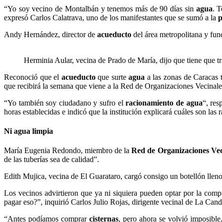
“Yo soy vecino de Montalbán y tenemos más de 90 días sin
agua
. 
expresó Carlos Calatrava, uno de los manifestantes que se sumó a la
p
Andy Hernández, director de
acueducto
del área metropolitana y fun
Herminia Aular, vecina de Prado de María, dijo que tiene que t
Reconoció que el
acueducto
que surte
agua
a las zonas de Caracas t
que recibirá la semana que viene a la Red de Organizaciones Vecinale
“Yo también soy ciudadano y sufro el
racionamiento de agua
“, res
horas establecidas e indicó que la institución explicará cuáles son las
Ni agua limpia
María Eugenia Redondo, miembro de la
Red de Organizaciones Vec
de las tuberías sea de calidad”.
Edith Mujica, vecina de El Guarataro, cargó consigo un botellón lleno
Los vecinos advirtieron que ya ni siquiera pueden optar por la comp
pagar eso?”, inquirió Carlos Julio Rojas, dirigente vecinal de La Cand
“Antes podíamos comprar
cisternas
, pero ahora se volvió imposible