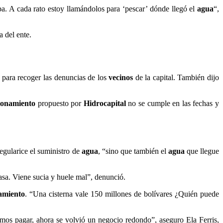
pa. A cada rato estoy llamándolos para ‘pescar’ dónde llegó el
agua
“,
a del ente.
 para recoger las denuncias de los
vecinos
de la capital. También dijo
ionamiento
propuesto por
Hidrocapital
no se cumple en las fechas y
egularice el suministro de
agua
, “sino que también el
agua
que llegue
asa. Viene sucia y huele mal”, denunció.
amiento
. “Una cisterna vale 150 millones de bolívares ¿Quién puede
emos pagar, ahora se volvió un negocio redondo”, aseguro Ela Ferris,