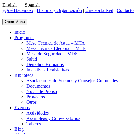
English
|
Spanish
¿Qué Hacemos?
|
Historia y Organización
|
Únete a la Red
|
Contacto
Open Menu
Inicio
Programas
Mesa Técnica de Agua – MTA
Mesa Técnica Electoral – MTE
Mesa de Seguridad – MDS
Salud
Derechos Humanos
Iniciativas Legislativas
Biblioteca
Asociaciones de Vecinos y Consejos Comunales
Documentos
Notas de Prensa
Proyectos
Otros
Eventos
Actividades
Asambleas y Conversatorios
Talleres
Blog