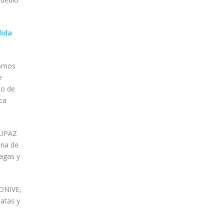
lida
Somos
e
do de
ca
 TUPAZ
ana de
agas y
CONIVE,
atas y