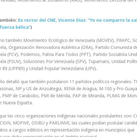
también:
Ex rector del CNE, Vicente Díaz: “Yo no comparto la sa
 fuerza bélica”
)
mo también Movimiento Ecológico de Venezuela (MOVEV), PRAPC, 
ela, Organización Renovadora Auténtica (ORA), Partido Comunista d
ela (PCV), Podemos, Patria Para Todos (PPT), Partido Socialista Uni
ela (PSUV), Soluciones Por Venezuela (SPV), Tupamaro, Unidad Políti
r 89 (UPP89) y Unidad Popular Venezolana (UPV).
lio detalló que también postularon 11 partidos políticos regionales:
zonas, NP y US de Anzoátegui, RENA de Aragua, M-100 y Pro Guay
r, PMP de Carabobo, PMI de Mérida, PAP de Miranda, PLRAS de Mon
 Nueva Esparta.
 que las cinco organizaciones indígenas nacionales postulantes son: 
ION, MOPIVE, OSIBU y PARLINVE, las cuales podían postular candid
tos a cargos edilicios en representación indígena en municipios que
n con dicha representación en el ámbito nacional.