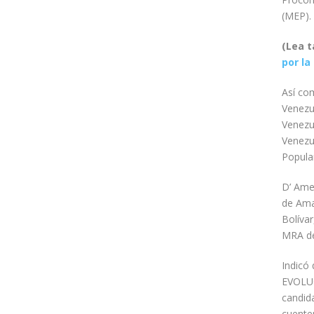
(MEP).
(Lea 
por la
Así co
Venezu
Venezu
Venezu
Popula
D’ Ame
de Ama
Bolíva
MRA de
Indicó
EVOLUC
candida
cuente