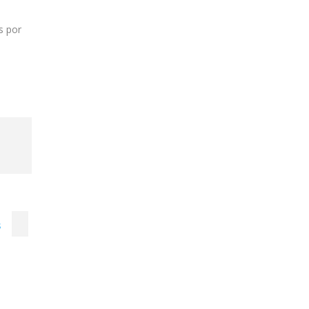
s por
s