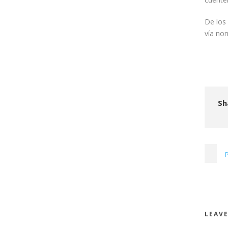
De los 
vía nom
Sh
P
LEAVE