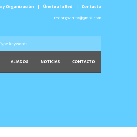
a y Organización
|
Únete a la Red
|
Contacto
redorgbaruta@gmail.com
ALIADOS
NOTICIAS
CONTACTO