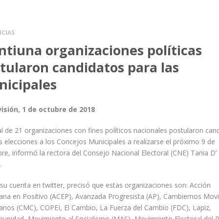
ICIAS
ntiuna organizaciones políticas
tularon candidatos para las
icipales
isión, 1 de octubre de 2018
l de 21 organizaciones con fines políticos nacionales postularon can
s elecciones a los Concejos Municipales a realizarse el próximo 9 de
re, informó la rectora del Consejo Nacional Electoral (CNE) Tania D’
.
su cuenta en twitter, precisó que estas organizaciones son: Acción
ana en Positivo (ACEP), Avanzada Progresista (AP), Cambiemos Mov
anos (CMC), COPEI, El Cambio, La Fuerza del Cambio (FDC), Lapiz,
unidad, Movimiento al Socialismo (MAS), Movimiento Electoral del 