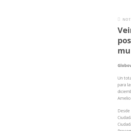
NOT
Vei
pos
mun
Globov
Un tota
para la
diciemb
Amelio
Desde 
Ciudad
Ciudad
Procom