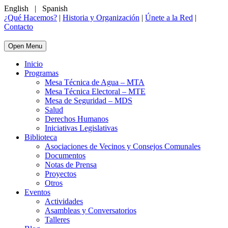
English
|
Spanish
¿Qué Hacemos?
|
Historia y Organización
|
Únete a la Red
|
Contacto
Open Menu
Inicio
Programas
Mesa Técnica de Agua – MTA
Mesa Técnica Electoral – MTE
Mesa de Seguridad – MDS
Salud
Derechos Humanos
Iniciativas Legislativas
Biblioteca
Asociaciones de Vecinos y Consejos Comunales
Documentos
Notas de Prensa
Proyectos
Otros
Eventos
Actividades
Asambleas y Conversatorios
Talleres