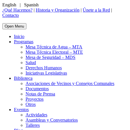
English
|
Spanish
¿Qué Hacemos?
|
Historia y Organización
|
Únete a la Red
|
Contacto
Open Menu
Inicio
Programas
Mesa Técnica de Agua – MTA
Mesa Técnica Electoral – MTE
Mesa de Seguridad – MDS
Salud
Derechos Humanos
Iniciativas Legislativas
Biblioteca
Asociaciones de Vecinos y Consejos Comunales
Documentos
Notas de Prensa
Proyectos
Otros
Eventos
Actividades
Asambleas y Conversatorios
Talleres