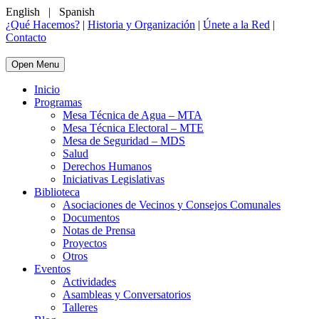
English
|
Spanish
¿Qué Hacemos?
|
Historia y Organización
|
Únete a la Red
|
Contacto
Open Menu
Inicio
Programas
Mesa Técnica de Agua – MTA
Mesa Técnica Electoral – MTE
Mesa de Seguridad – MDS
Salud
Derechos Humanos
Iniciativas Legislativas
Biblioteca
Asociaciones de Vecinos y Consejos Comunales
Documentos
Notas de Prensa
Proyectos
Otros
Eventos
Actividades
Asambleas y Conversatorios
Talleres