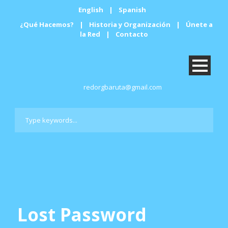
English
|
Spanish
¿Qué Hacemos?
|
Historia y Organización
|
Únete a
la Red
|
Contacto
redorgbaruta@gmail.com
Lost Password