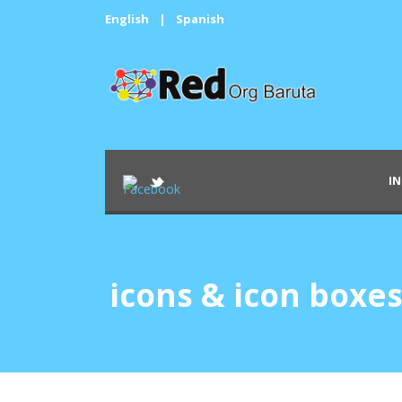
English
|
Spanish
IN
icons & icon boxe