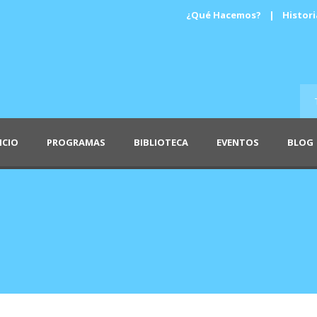
¿Qué Hacemos?
|
Histori
ICIO
PROGRAMAS
BIBLIOTECA
EVENTOS
BLOG
s