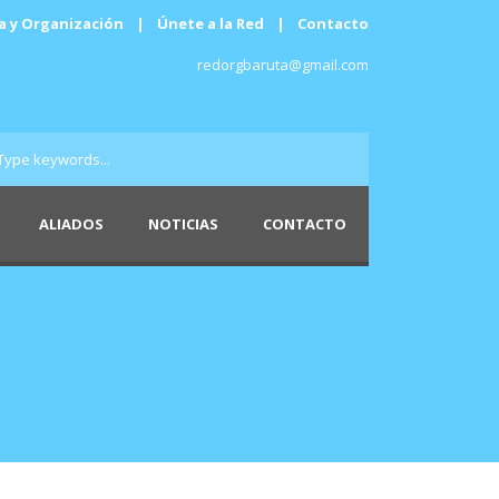
a y Organización
|
Únete a la Red
|
Contacto
redorgbaruta@gmail.com
ALIADOS
NOTICIAS
CONTACTO