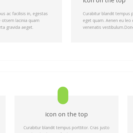
icon on the top
s ac facilisis in, egestas
Curabitur blandit tempus p
e otsem lacinia quam
eget quam. Aenen eu leo 
rta gravida aeget.
venenatis vestibulum.Donec
icon on the top
Curabitur blandit tempus porttitor. Cras justo