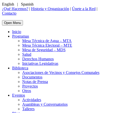
English
|
Spanish
¿Qué Hacemos?
|
Historia y Organización
|
Únete a la Red
|
Contacto
Open Menu
Inicio
Programas
Mesa Técnica de Agua – MTA
Mesa Técnica Electoral – MTE
Mesa de Seguridad – MDS
Salud
Derechos Humanos
Iniciativas Legislativas
Biblioteca
Asociaciones de Vecinos y Consejos Comunales
Documentos
Notas de Prensa
Proyectos
Otros
Eventos
Actividades
Asambleas y Conversatorios
Talleres