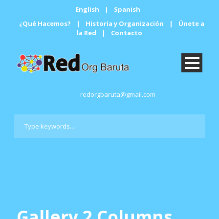
English
|
Spanish
¿Qué Hacemos?
|
Historia y Organización
|
Únete a
la Red
|
Contacto
redorgbaruta@gmail.com
Gallery 2 Columns