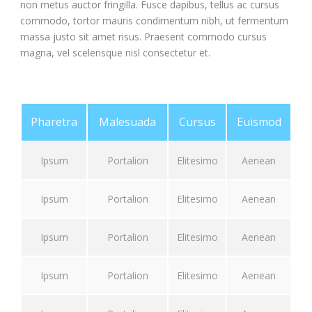
non metus auctor fringilla. Fusce dapibus, tellus ac cursus
commodo, tortor mauris condimentum nibh, ut fermentum
massa justo sit amet risus. Praesent commodo cursus
magna, vel scelerisque nisl consectetur et.
Pharetra
Malesuada
Cursus
Euismod
Ipsum
Portalion
Elitesimo
Aenean
Ipsum
Portalion
Elitesimo
Aenean
Ipsum
Portalion
Elitesimo
Aenean
Ipsum
Portalion
Elitesimo
Aenean