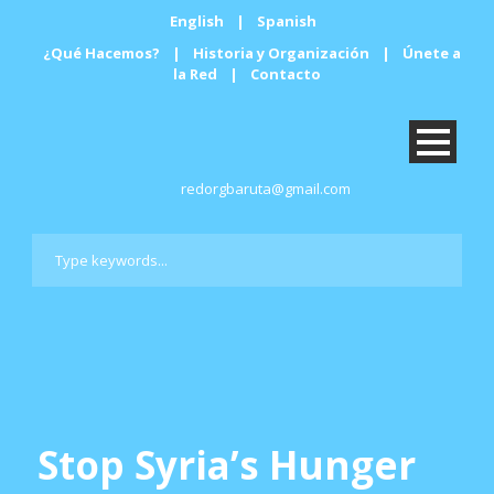
English
|
Spanish
¿Qué Hacemos?
|
Historia y Organización
|
Únete a
la Red
|
Contacto
redorgbaruta@gmail.com
Stop Syria’s Hunger