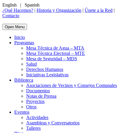
English
|
Spanish
¿Qué Hacemos?
|
Historia y Organización
|
Únete a la Red
|
Contacto
Open Menu
Inicio
Programas
Mesa Técnica de Agua – MTA
Mesa Técnica Electoral – MTE
Mesa de Seguridad – MDS
Salud
Derechos Humanos
Iniciativas Legislativas
Biblioteca
Asociaciones de Vecinos y Consejos Comunales
Documentos
Notas de Prensa
Proyectos
Otros
Eventos
Actividades
Asambleas y Conversatorios
Talleres