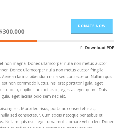
DONATE NOW
$300.000
Download PDF
amet non magna. Donec ullamcorper nulla non metus auctor
semper. Donec ullamcorper nulla non metus auctor fringilla.
o. Aenean lacinia bibendum nulla sed consectetur. Nullam quis
, est non commodo luctus, nisi erat porttitor ligula, eget
justo odio, dapibus ac facilisis in, egestas eget quam. Duis
igula, eget lacinia odio sem nec elit.
scing elit. Morbi leo risus, porta ac consectetur ac,
 nulla sed consectetur. Cum sociis natoque penatibus et
s. Nullam quis risus eget urna mollis ornare vel eu leo. Donec