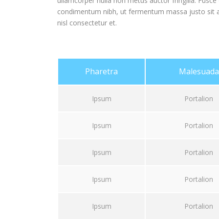
ullamcorper nulla non metus auctor fringilla. Fusc
condimentum nibh, ut fermentum massa justo sit 
nisl consectetur et.
Pharetra
Malesuada
Ipsum
Portalion
Ipsum
Portalion
Ipsum
Portalion
Ipsum
Portalion
Ipsum
Portalion