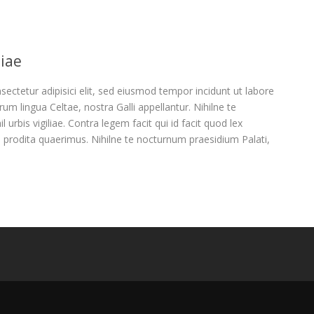
liae
ectetur adipisici elit, sed eiusmod tempor incidunt ut labore
um lingua Celtae, nostra Galli appellantur. Nihilne te
 urbis vigiliae. Contra legem facit qui id facit quod lex
 prodita quaerimus. Nihilne te nocturnum praesidium Palati,