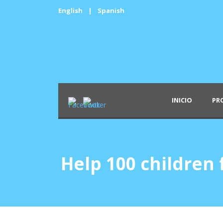
English
|
Spanish
INICIO
PR
Help 100 children 