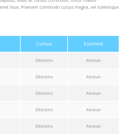
e dapibus, tellus ac cursus commodo, tortor mauris
amet risus. Praesent commodo cursus magna, vel scelerisque
Cursus
Euismod
Elitesimo
Aenean
Elitesimo
Aenean
Elitesimo
Aenean
Elitesimo
Aenean
Elitesimo
Aenean