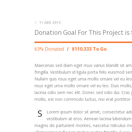
11 ABR 2014
Donation Goal For This Project is
63% Donated
/
$110.333 To Go
Maecenas sed diam eget risus varius blandit sit 
fringilla. Vestibulum id ligula porta felis euismod 
Nullam quis risus eget urna mollis ornare vel eu le
risus eget urna mollis ornare vel eu leo. Duis mollis
lacinia odio sem nec elit. Donec sed odio dui. Cras 
mollis, est non commodo luctus, nisi erat porttitor l
S
Lorem ipsum dolor sit amet, consectetur adipi
vestibulum at eros. Aenean lacinia bibendum
magnis dis parturient montes, nascetur ridiculus mu