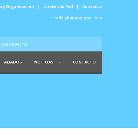
a y Organización
|
Únete a la Red
|
Contacto
redorgbaruta@gmail.com
ALIADOS
NOTICIAS
CONTACTO