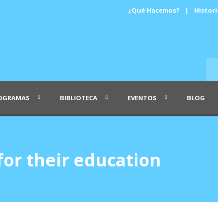
¿Qué Hacemos?
|
Histori
OGRAMAS
BIBLIOTECA
EVENTOS
BLOG
for their education