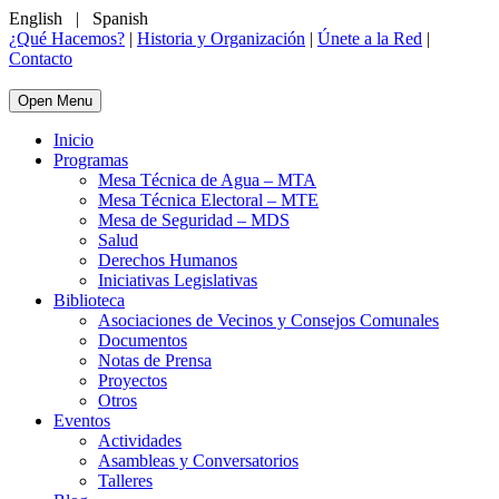
English
|
Spanish
¿Qué Hacemos?
|
Historia y Organización
|
Únete a la Red
|
Contacto
Open Menu
Inicio
Programas
Mesa Técnica de Agua – MTA
Mesa Técnica Electoral – MTE
Mesa de Seguridad – MDS
Salud
Derechos Humanos
Iniciativas Legislativas
Biblioteca
Asociaciones de Vecinos y Consejos Comunales
Documentos
Notas de Prensa
Proyectos
Otros
Eventos
Actividades
Asambleas y Conversatorios
Talleres