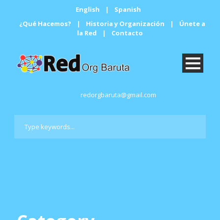
English
|
Spanish
¿Qué Hacemos?
|
Historia y Organización
|
Únete a
la Red
|
Contacto
redorgbaruta@gmail.com