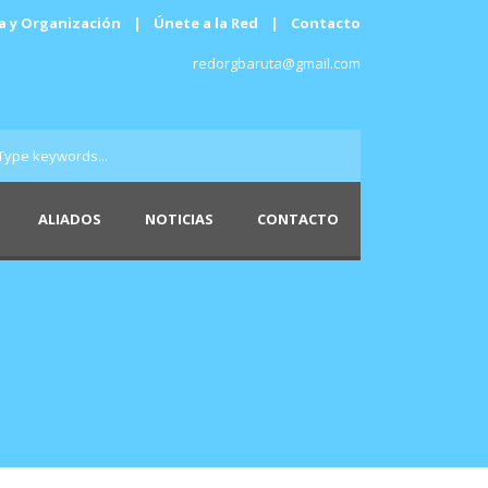
a y Organización
|
Únete a la Red
|
Contacto
redorgbaruta@gmail.com
ALIADOS
NOTICIAS
CONTACTO