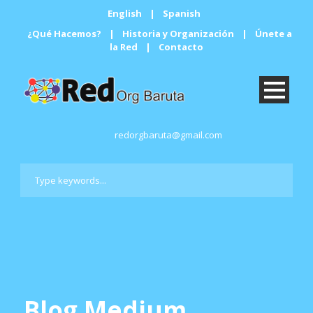
English
|
Spanish
¿Qué Hacemos?
|
Historia y Organización
|
Únete a
la Red
|
Contacto
redorgbaruta@gmail.com
Blog Medium