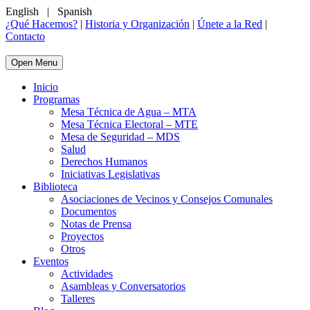
English
|
Spanish
¿Qué Hacemos?
|
Historia y Organización
|
Únete a la Red
|
Contacto
Open Menu
Inicio
Programas
Mesa Técnica de Agua – MTA
Mesa Técnica Electoral – MTE
Mesa de Seguridad – MDS
Salud
Derechos Humanos
Iniciativas Legislativas
Biblioteca
Asociaciones de Vecinos y Consejos Comunales
Documentos
Notas de Prensa
Proyectos
Otros
Eventos
Actividades
Asambleas y Conversatorios
Talleres