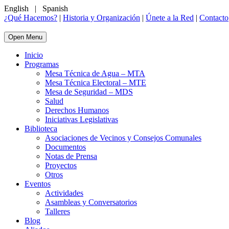
English
|
Spanish
¿Qué Hacemos?
|
Historia y Organización
|
Únete a la Red
|
Contacto
Open Menu
Inicio
Programas
Mesa Técnica de Agua – MTA
Mesa Técnica Electoral – MTE
Mesa de Seguridad – MDS
Salud
Derechos Humanos
Iniciativas Legislativas
Biblioteca
Asociaciones de Vecinos y Consejos Comunales
Documentos
Notas de Prensa
Proyectos
Otros
Eventos
Actividades
Asambleas y Conversatorios
Talleres
Blog