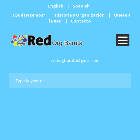
English
|
Spanish
¿Qué Hacemos?
|
Historia y Organización
|
Únete a
la Red
|
Contacto
redorgbaruta@gmail.com