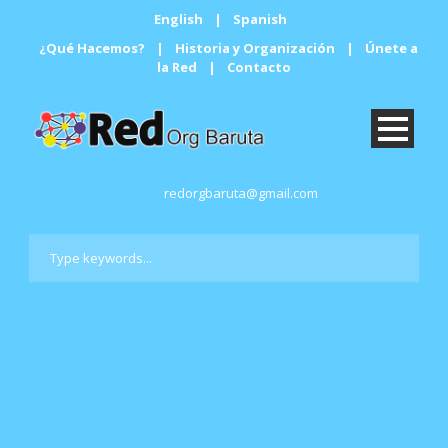
English
|
Spanish
¿Qué Hacemos?
|
Historia y Organización
|
Únete a
la Red
|
Contacto
redorgbaruta@gmail.com