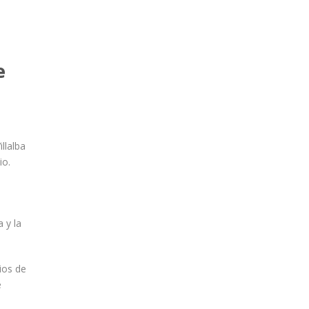
e
llalba
io.
a y la
ios de
e