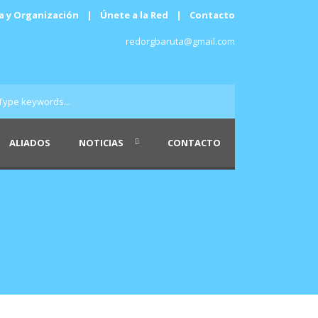
a y Organización
|
Únete a la Red
|
Contacto
redorgbaruta@gmail.com
ALIADOS
NOTICIAS
CONTACTO