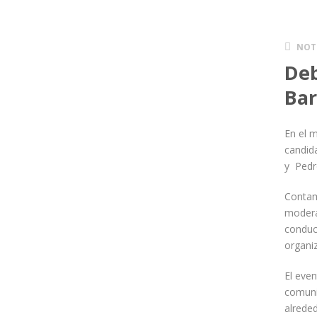
NOT
Deb
Bar
En el 
candida
y Pedr
Contam
modera
conduci
organi
El even
comunic
alrede