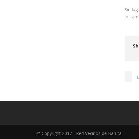
Sin lug
los ám
Sh
D
@ Copyright 2017 - Red Vecinos de Baruta