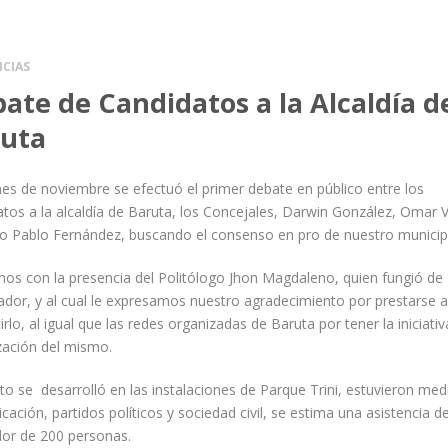
ICIAS
ate de Candidatos a la Alcaldía d
uta
mes de noviembre se efectuó el primer debate en público entre los
tos a la alcaldía de Baruta, los Concejales, Darwin González, Omar Vi
o Pablo Fernández, buscando el consenso en pro de nuestro municip
os con la presencia del Politólogo Jhon Magdaleno, quien fungió de
dor, y al cual le expresamos nuestro agradecimiento por prestarse a
rlo, al igual que las redes organizadas de Baruta por tener la iniciativ
zación del mismo.
to se desarrolló en las instalaciones de Parque Trini, estuvieron med
ación, partidos políticos y sociedad civil, se estima una asistencia d
dor de 200 personas.