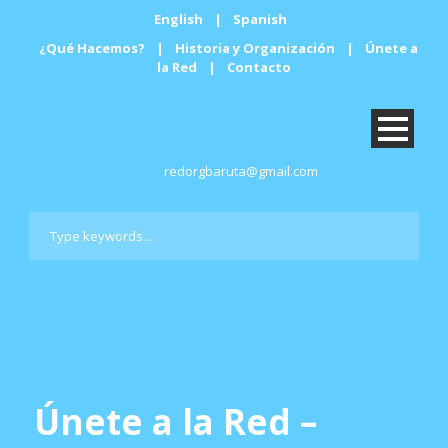
English
|
Spanish
¿Qué Hacemos?
|
Historia y Organización
|
Únete a
la Red
|
Contacto
redorgbaruta@gmail.com
Únete a la Red –